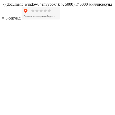
})(document, window, "envybox"); }, 5000); // 5000 миллисекунд
= 5 секунд