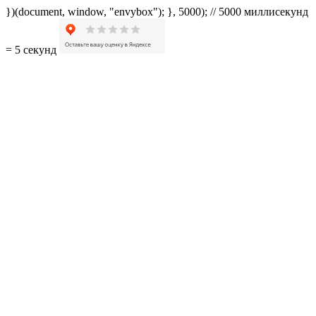
})(document, window, "envybox"); }, 5000); // 5000 миллисекунд
= 5 секунд