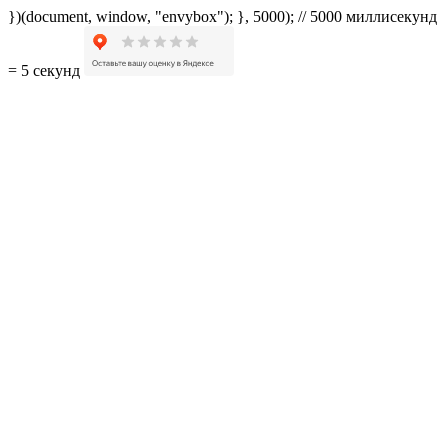
})(document, window, "envybox"); }, 5000); // 5000 миллисекунд
= 5 секунд