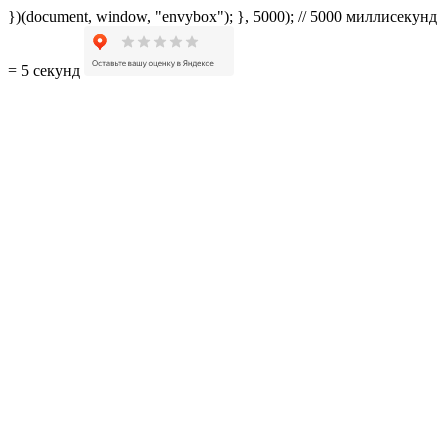
})(document, window, "envybox"); }, 5000); // 5000 миллисекунд
= 5 секунд