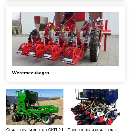
Weremczukagro
Сеялка-культиватор СКП-2,1
Двустрочная сеялка для