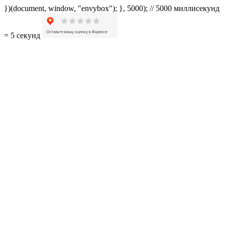
})(document, window, "envybox"); }, 5000); // 5000 миллисекунд
= 5 секунд