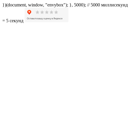
})(document, window, "envybox"); }, 5000); // 5000 миллисекунд
= 5 секунд