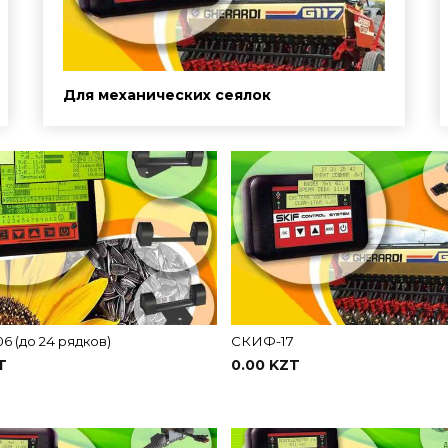
Для механических сеялок
 (до 24 рядков)
СКИФ-17
T
0.00 KZT
В корзину
В корзину