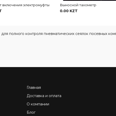
т включения электромуфты
Выносной тахометр
T
0.00 KZT
В корзину
В корзину
для полного контроля пневматических сеялок посевных ком
Главная
Доставка и оплата
О компании
Блог