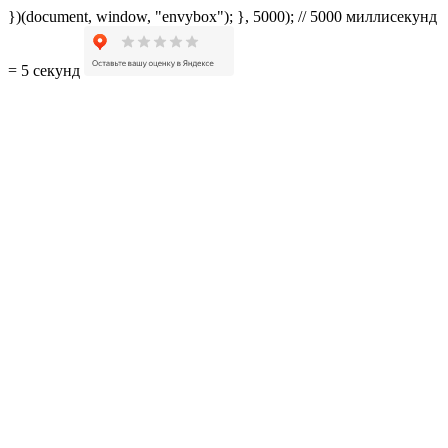
})(document, window, "envybox"); }, 5000); // 5000 миллисекунд
= 5 секунд