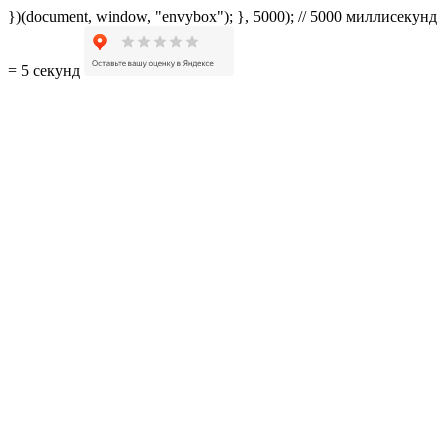
})(document, window, "envybox"); }, 5000); // 5000 миллисекунд
= 5 секунд