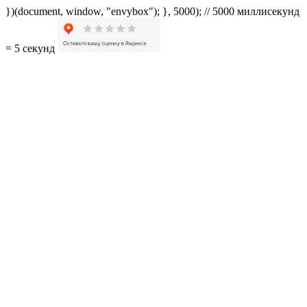
})(document, window, "envybox"); }, 5000); // 5000 миллисекунд
= 5 секунд