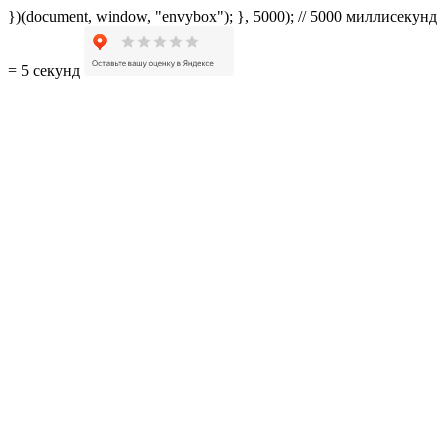
})(document, window, "envybox"); }, 5000); // 5000 миллисекунд
= 5 секунд