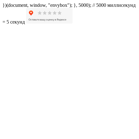
})(document, window, "envybox"); }, 5000); // 5000 миллисекунд
= 5 секунд