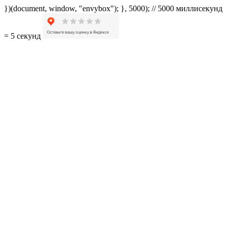
})(document, window, "envybox"); }, 5000); // 5000 миллисекунд
= 5 секунд