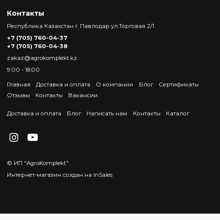
Контакты
Республика Казахстан г. Павлодар ул.Торговая 2/1
+7 (705) 760-04-37
+7 (705) 760-04-38
zakaz@agrokomplekt.kz
9:00 - 18:00
Главная
Доставка и оплата
О компании
Блог
Сертификаты
Отзывы
Контакты
Вакансии
Доставка и оплата
Блог
Написать нам
Контакты
Каталог
© ИП "AgroKomplekt"
Интернет-магазин создан на InSales
})(document, window, "envybox"); }, 5000); // 5000 миллисекунд