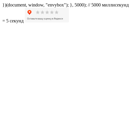
})(document, window, "envybox"); }, 5000); // 5000 миллисекунд
= 5 секунд