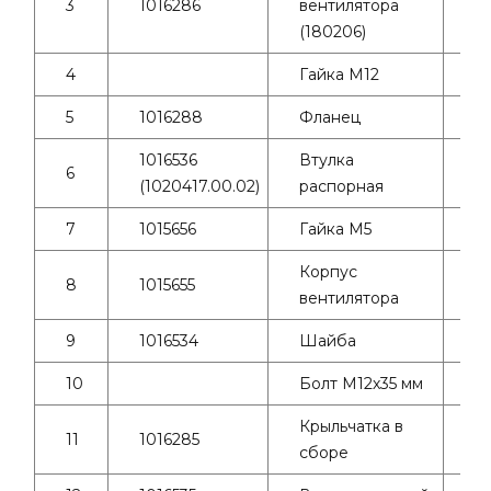
3
1016286
вентилятора
2
(180206)
4
Гайка М12
4
5
1016288
Фланец
1
1016536
Втулка
6
1
(1020417.00.02)
распорная
7
1015656
Гайка М5
16
Корпус
8
1015655
1
вентилятора
9
1016534
Шайба
2
10
Болт М12х35 мм
4
Крыльчатка в
11
1016285
1
сборе