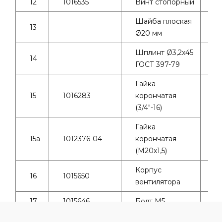
12
1016535
Винт стопорный
1
Шайба плоская
13
1
Ø20 мм
Шплинт Ø3,2х45
14
1
ГОСТ 397-79
Гайка
15
1016283
корончатая
(3/4"-16)
1
Гайка
15а
1012376-04
корончатая
(М20х1,5)
Корпус
16
1015650
1
вентилятора
17
1015646
Болт М5
16
18
1011097
Гайка М12
2