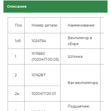
Описание
К
Поз.
Номер детали
Наименование
в
Вентилятор в
1сб
1024764
1
сборе
1015660
1
Шпонка
2
(1020417.00.03)
2
1016287
Вал вентилятора
1
2а
1020417.00.01
Подшипник