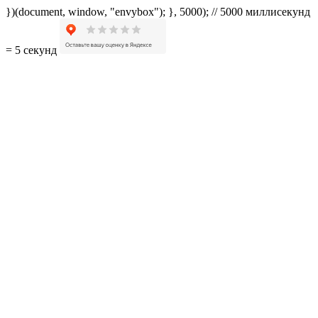
})(document, window, "envybox"); }, 5000); // 5000 миллисекунд
= 5 секунд