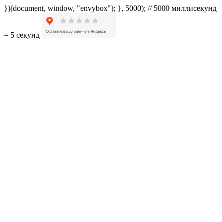
})(document, window, "envybox"); }, 5000); // 5000 миллисекунд
= 5 секунд