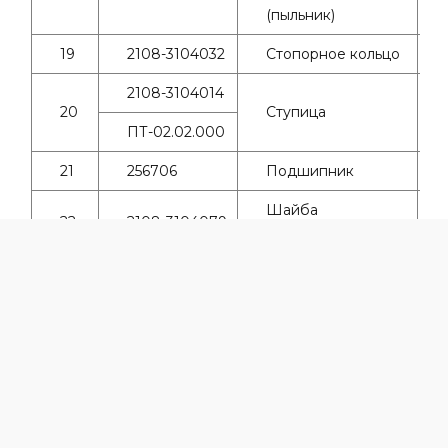
(пыльник)
19
2108-3104032
Стопорное кольцо
2108-3104014
20
Ступица
ПТ-02.02.000
21
256706
Подшипник
Шайба
22
2108-3104079
подшипника
Гайка подшипника
23
14044271
М20х1.5
Кольцо
24
2108-3103069
уплотнительное
25
2108-3104065
Колпак ступицы
Шайба пружинная