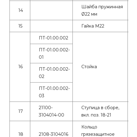
Шайба пружинная
14
Ø22 мм
15
Гайка М22
ПТ-01.00.002
ПТ-01.00.002-
01
16
Стойка
ПТ-01.00.002-
02
ПТ-01.00.002-
03
21100-
Ступица в сборе,
17
3104014-00
вкл. поз. 18-21
Кольцо
18
2108-3104016
грязезащитное