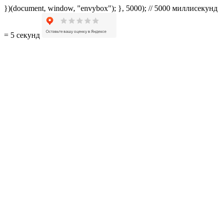
})(document, window, "envybox"); }, 5000); // 5000 миллисекунд
= 5 секунд