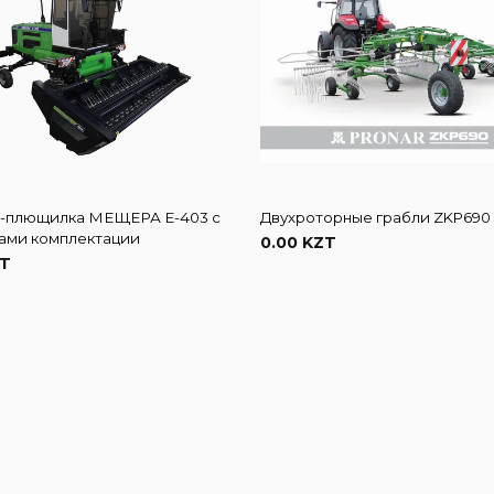
-плющилка МЕЩЕРА Е-403 с
Двухроторные грабли ZKP690
ами комплектации
0.00 KZT
ZT
В корзину
В корзину