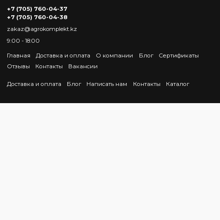
+7 (705) 760-04-37
+7 (705) 760-04-38
zakaz@agrokomplekt.kz
9:00 - 18:00
Главная
Доставка и оплата
О компании
Блог
Сертификаты
Отзывы
Контакты
Вакансии
Доставка и оплата
Блог
Написать нам
Контакты
Каталог
© ИП "AgroKomplekt"
Интернет-магазин создан на InSales
})(document, window, "envybox"); }, 5000); // 5000 миллисекунд
= 5 секунд