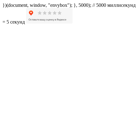
})(document, window, "envybox"); }, 5000); // 5000 миллисекунд
= 5 секунд