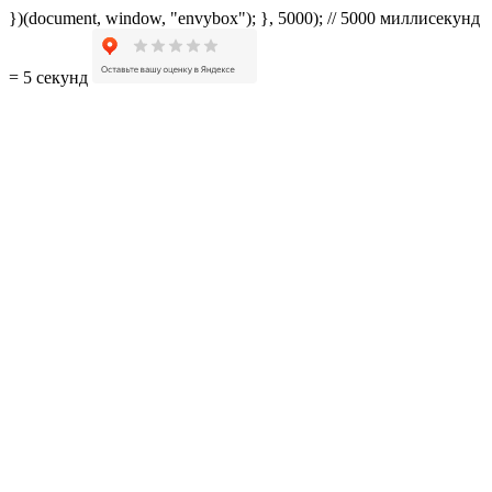
})(document, window, "envybox"); }, 5000); // 5000 миллисекунд
= 5 секунд