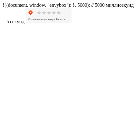
})(document, window, "envybox"); }, 5000); // 5000 миллисекунд
= 5 секунд