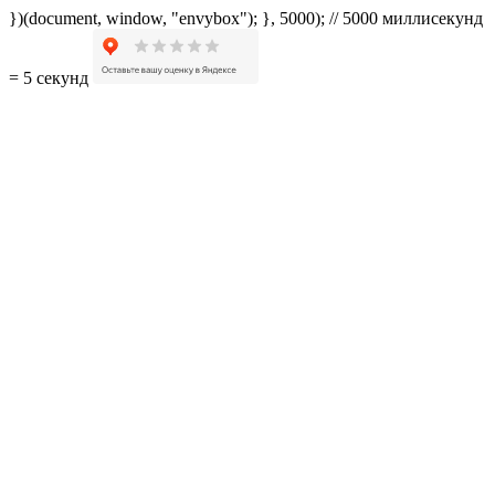
})(document, window, "envybox"); }, 5000); // 5000 миллисекунд
= 5 секунд