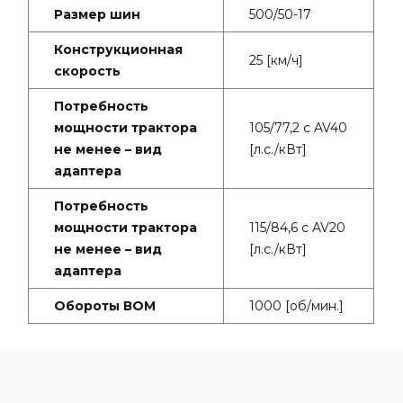
Размер шин
500/50-17
Конструкционная
25 [км/ч]
скорость
Потребность
мощности трактора
105/77,2 с AV40
не менее – вид
[л.с./кВт]
адаптера
Потребность
мощности трактора
115/84,6 с AV20
не менее – вид
[л.с./кВт]
адаптера
Обороты ВОМ
1000 [об/мин.]