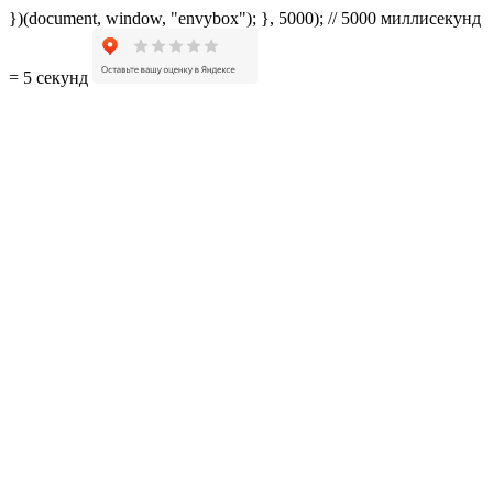
})(document, window, "envybox"); }, 5000); // 5000 миллисекунд
= 5 секунд