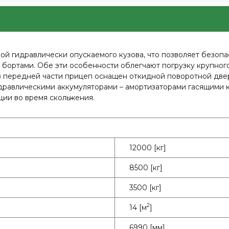
гидравлически опускаемого кузова, что позволяет безопасн
 бортами. Обе эти особенности облегчают погрузку крупного
 в передней части прицеп оснащен откидной поворотной две
идравлическими аккумуляторами – амортизаторами гасящими 
ии во время скольжения.
12000 [кг]
8500 [кг]
3500 [кг]
2
14 [м
]
6990 [мм]