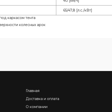
40 [км/ч]
65/47,8 [л.с./кВт]
 под каркасом тента
оверхности колесных арок
Главная
Доставка и оплата
О компании