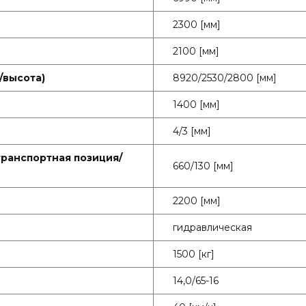
2300 [мм]
2100 [мм]
/высота)
8920/2530/2800 [мм]
1400 [мм]
4/3 [мм]
транспортная позиция/
660/130 [мм]
2200 [мм]
гидравлическая
1500 [кг]
14,0/65-16