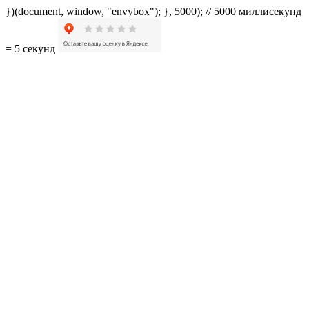
})(document, window, "envybox"); }, 5000); // 5000 миллисекунд
= 5 секунд