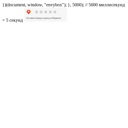
})(document, window, "envybox"); }, 5000); // 5000 миллисекунд
= 5 секунд