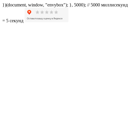
})(document, window, "envybox"); }, 5000); // 5000 миллисекунд
= 5 секунд