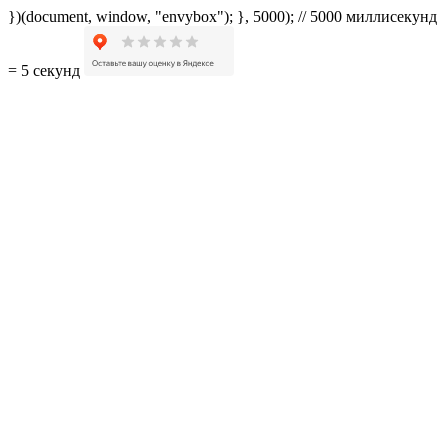
})(document, window, "envybox"); }, 5000); // 5000 миллисекунд
= 5 секунд