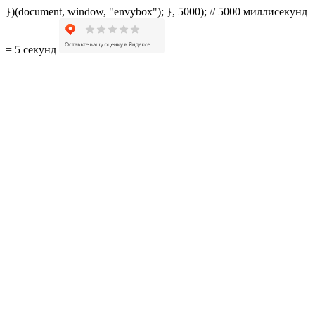
})(document, window, "envybox"); }, 5000); // 5000 миллисекунд
= 5 секунд