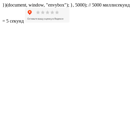
})(document, window, "envybox"); }, 5000); // 5000 миллисекунд
= 5 секунд