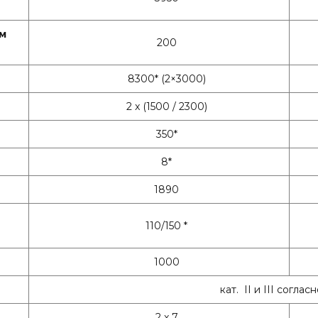
ом
200
8300* (2×3000)
2 x (1500 / 2300)
350*
8*
1890
110/150 *
1000
кат. II и III соглас
2 x 7