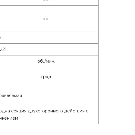
шт.
е
и21
об./мин.
град
равляемая
 одна секция двухстороннего действия с
ожением