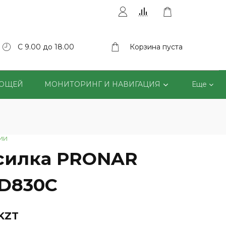
С 9.00 до 18.00
Корзина пуста
ВОЩЕЙ
МОНИТОРИНГ И НАВИГАЦИЯ
Еще
ии
силка PRONAR
D830С
 KZT