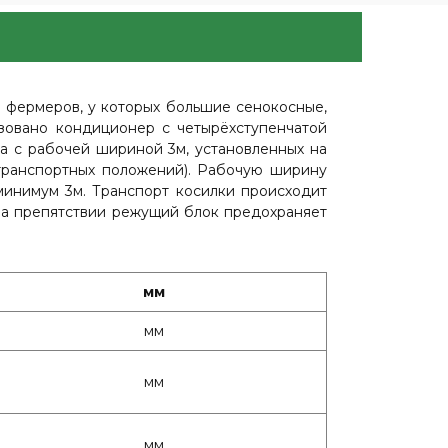
фермеров, у которых большие сенокосные,
зовано кондиционер с четырёхступенчатой
а с рабочей шириной 3м, установленных на
транспортных положений). Рабочую ширину
минимум 3м. Транспорт косилки происходит
 на препятствии режущий блок предохраняет
мм
мм
мм
мм