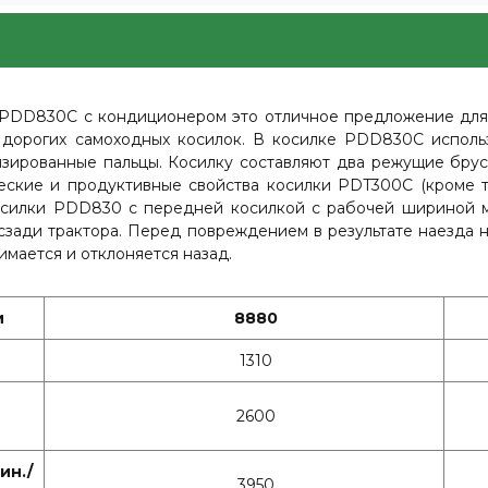
PDD830С с кондиционером это отличное предложение для 
я дорогих самоходных косилок. В косилке PDD830С исполь
изированные пальцы. Косилку составляют два режущие брус
ческие и продуктивные свойства косилки PDT300С (кроме 
косилки PDD830 с передней косилкой с рабочей шириной 
сзади трактора. Перед повреждением в результате наезда
мается и отклоняется назад.
и
8880
1310
2600
ин./
3950