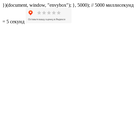
})(document, window, "envybox"); }, 5000); // 5000 миллисекунд
= 5 секунд