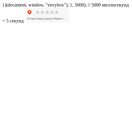
})(document, window, "envybox"); }, 5000); // 5000 миллисекунд
= 5 секунд