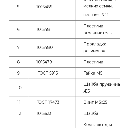
мелких семян,
5
1015485
вкл. поз. 6-11
Пластина-
6
1015481
ограничитель
Прокладка
7
1015480
резиновая
8
1015479
Пластина
9
ГОСТ 5915
Гайка М5
Шайба пружинная
10
Æ5
11
ГОСТ 17473
Винт М5х25
12
1015623
Шайба
Комплект для