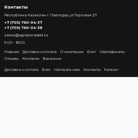
Контакты
Республика Казахстан г. Павлодар ул.Торговая 2/1
+7 (705) 760-04-37
+7 (705) 760-04-38
zakaz@agrokomplekt.kz
9:00 - 18:00
Главная
Доставка и оплата
О компании
Блог
Сертификаты
Отзывы
Контакты
Вакансии
Доставка и оплата
Блог
Написать нам
Контакты
Каталог
© ИП "AgroKomplekt"
Интернет-магазин создан на InSales
})(document, window, "envybox"); }, 5000); // 5000 миллисекунд