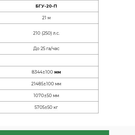
БГУ-20-П
21 м
210 (250) л.с.
До 25 га/час
8344±100
мм
21485±100 мм
1070±50 мм
5705±50 кг