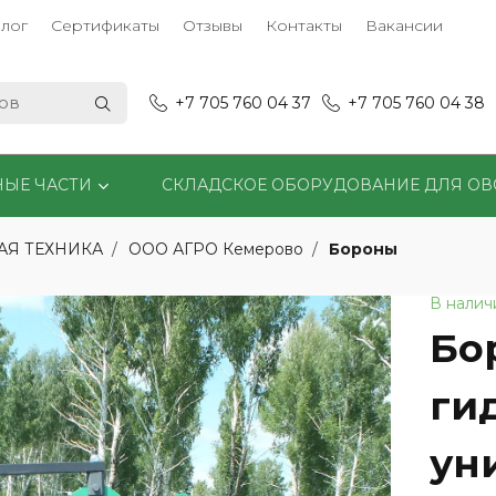
лог
Сертификаты
Отзывы
Контакты
Вакансии
+7 705 760 04 37
+7 705 760 04 38
НЫЕ ЧАСТИ
СКЛАДСКОЕ ОБОРУДОВАНИЕ ДЛЯ О
Бороны
АЯ ТЕХНИКА
ООО АГРО Кемерово
В налич
Бо
ги
ун