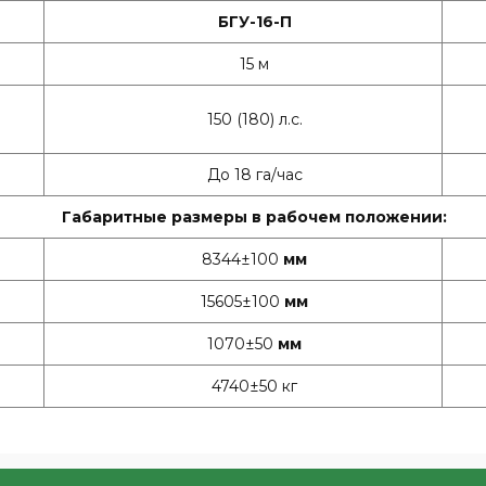
БГУ-16-П
15 м
150 (180) л.с.
До 18 га/час
Габаритные размеры в рабочем положении:
8344±100
мм
15605±100
мм
1070±50
мм
4740±50 кг