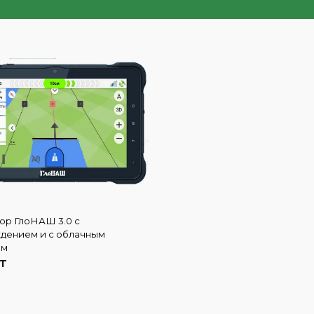
ор ГлоНАШ 3.0 с
дением и с облачным
ом
ZT
В корзину