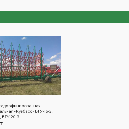
гидрофицированная
льная «Кузбасс» БГУ-16-З,
, БГУ-20-З
ZT