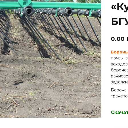
«Ку
БГ
0.00
Бороны
почвы, 
всходов
боронов
ранневе
заделки
Борона 
транспо
Скача