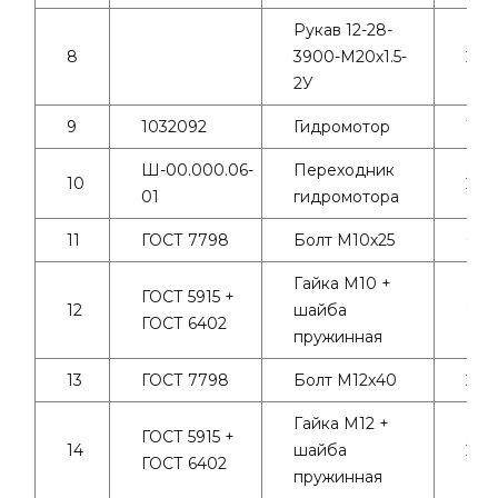
Рукав 12-28-
8
3900-М20х1.5-
2
2У
9
1032092
Гидромотор
1
Ш-00.000.06-
Переходник
10
2
01
гидромотора
11
ГОСТ 7798
Болт М10х25
6
Гайка М10 +
ГОСТ 5915 +
12
шайба
6+6
ГОСТ 6402
пружинная
13
ГОСТ 7798
Болт М12х40
2
Гайка М12 +
ГОСТ 5915 +
14
шайба
2+2
ГОСТ 6402
пружинная