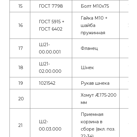
15
ГОСТ 7798
Болт М10х75
1
Гайка М10 +
ГОСТ 5915 +
16
шайба
2+2
ГОСТ 6402
пружинная
Ш21-
17
Фланец
1
00.00.001
Ш21-
18
Шнек
1
02.00.000
19
1021542
Рукав шнека
1
Хомут Æ175-200
20
1
мм
Приемная
Ш2-
корзина в
21
1
00.03.000
сборе (вкл. поз.
22-34)