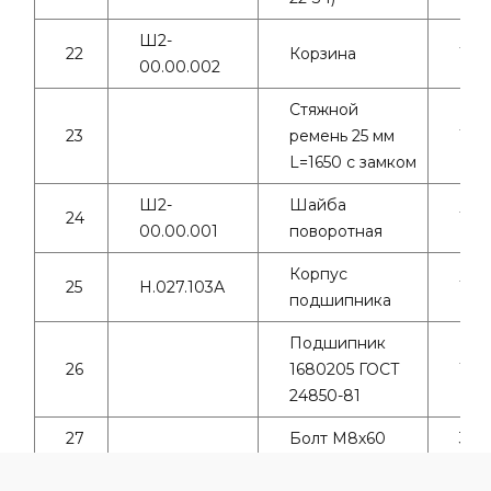
Ш2-
22
Корзина
1
00.00.002
Стяжной
23
ремень 25 мм
1
L=1650 с замком
Ш2-
Шайба
24
1
00.00.001
поворотная
Корпус
25
Н.027.103А
1
подшипника
Подшипник
26
1680205 ГОСТ
1
24850-81
27
Болт М8х60
3
Гайка М8 +