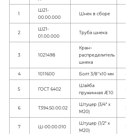
Ш21-
1
Шнек в сборе
1
00.00.000
Ш21-
2
Труба шнека
1
01.00.000
Кран–
3
1021498
распределитель
1
шнека
4
1011600
Болт 3/8''х10 мм
4
Шайба
5
ГОСТ 6402
4
пружинная Æ10
Штуцер (3/4" х
6
Т394.50.00.02
2
М20)
Штуцер (1/2" х
7
Ш-00.00.010
2
М20)